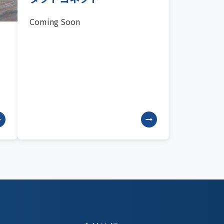
Coming Soon
。
_alt
arrow_right_alt