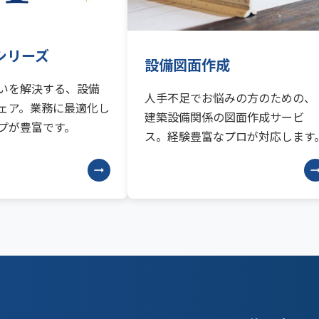
Tシリーズ
設備図面作成
いを解決する、設備
人手不足でお悩みの方のための、
ェア。業務に最適化し
建築設備関係の図面作成サービ
プが豊富です。
ス。経験豊富なプロが対応します
arrow_right_alt
arrow_right